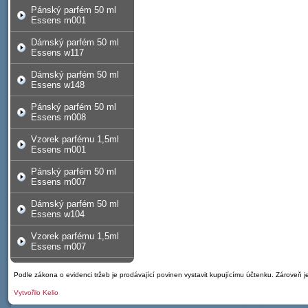
Pánský parfém 50 ml
Essens m001
Dámský parfém 50 ml
Essens w117
Dámský parfém 50 ml
Essens w148
Pánský parfém 50 ml
Essens m008
Vzorek parfému 1,5ml
Essens m001
Pánský parfém 50 ml
Essens m007
Dámský parfém 50 ml
Essens w104
Vzorek parfému 1,5ml
Essens m007
Podle zákona o evidenci tržeb je prodávající povinen vystavit kupujícímu účtenku. Zároveň 
Vytvořilo
Kelio