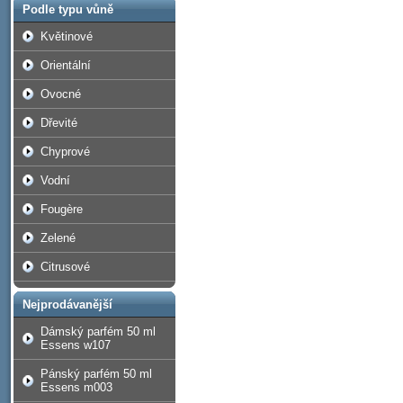
Podle typu vůně
Květinové
Orientální
Ovocné
Dřevité
Chyprové
Vodní
Fougère
Zelené
Citrusové
Nejprodávanější
Dámský parfém 50 ml
Essens w107
Pánský parfém 50 ml
Essens m003