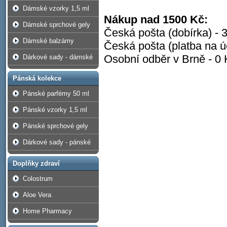
Dámské vzorky 1,5 ml
Nákup nad 1500 Kč:
Dámské sprchové gely
Česká pošta (dobírka) - 
Dámské balzámy
Česká pošta (platba na ú
Osobní odběr v Brně - 0 
Dárkové sady - dámské
Pánská kolekce
Pánské parfémy 50 ml
Pánské vzorky 1,5 ml
Pánské sprchové gely
Dárkové sady - pánské
Doplňky zdraví
Colostrum
Aloe Vera
Home Pharmacy