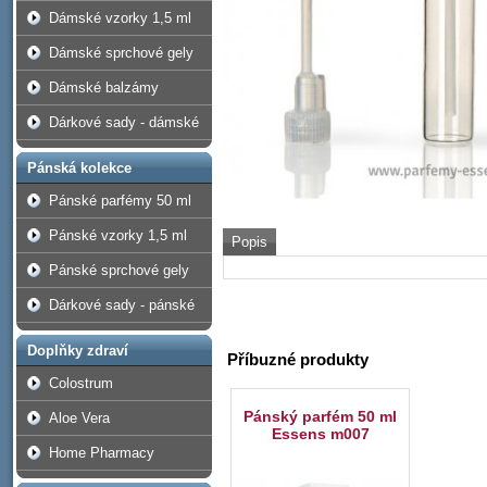
Dámské vzorky 1,5 ml
Dámské sprchové gely
Dámské balzámy
Dárkové sady - dámské
Pánská kolekce
Pánské parfémy 50 ml
Pánské vzorky 1,5 ml
Popis
Pánské sprchové gely
Dárkové sady - pánské
Doplňky zdraví
Příbuzné produkty
Colostrum
Pánský parfém 50 ml
Aloe Vera
Essens m007
Home Pharmacy