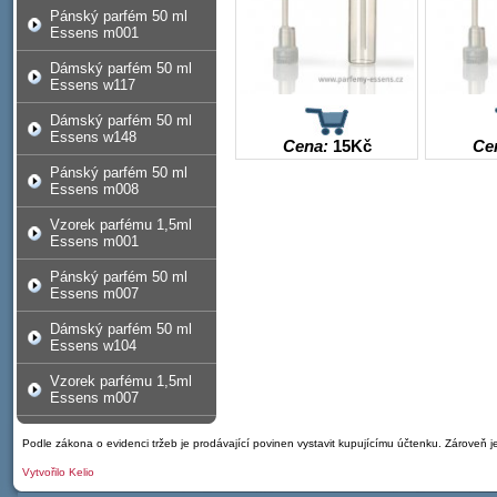
Pánský parfém 50 ml
Essens m001
Dámský parfém 50 ml
Essens w117
Dámský parfém 50 ml
Essens w148
Cena:
15
Kč
Ce
Pánský parfém 50 ml
Essens m008
Vzorek parfému 1,5ml
Essens m001
Pánský parfém 50 ml
Essens m007
Dámský parfém 50 ml
Essens w104
Vzorek parfému 1,5ml
Essens m007
Podle zákona o evidenci tržeb je prodávající povinen vystavit kupujícímu účtenku. Zároveň 
Vytvořilo
Kelio