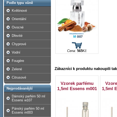
Podle typu vůně
Květinové
Orientální
Ovocné
Dřevité
Chyprové
Cena:
565
Kč
Vodní
Fougère
Zákazníci k produktu nakoupili ta
Zelené
Citrusové
Vzorek parfému
Vzore
1,5ml Essens m001
1,5ml 
Nejprodávanější
Dámský parfém 50 ml
Essens w107
Pánský parfém 50 ml
Essens m003