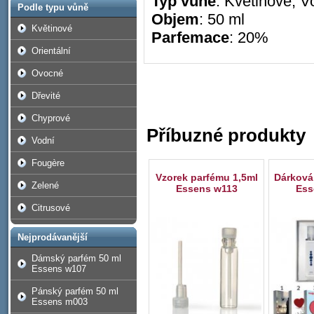
Typ vůně
: Květinové, V
Podle typu vůně
Objem
: 50 ml
Květinové
Parfemace
: 20%
Orientální
Ovocné
Dřevité
Chyprové
Příbuzné produkty
Vodní
Fougère
Vzorek parfému 1,5ml
Dárková
Zelené
Essens w113
Ess
Citrusové
Nejprodávanější
Dámský parfém 50 ml
Essens w107
Pánský parfém 50 ml
Essens m003