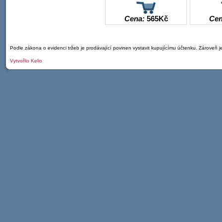
Cena:
565
Kč
Ce
Podle zákona o evidenci tržeb je prodávající povinen vystavit kupujícímu účtenku. Zároveň 
Vytvořilo
Kelio