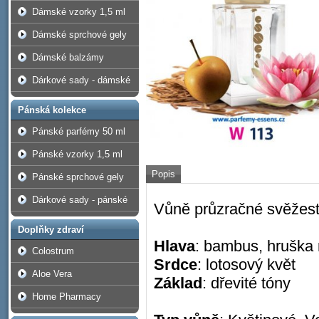
Dámské vzorky 1,5 ml
Dámské sprchové gely
Dámské balzámy
Dárkové sady - dámské
Pánská kolekce
Pánské parfémy 50 ml
Pánské vzorky 1,5 ml
Popis
Pánské sprchové gely
Dárkové sady - pánské
Vůně průzračné svěžest
Doplňky zdraví
Hlava
: bambus, hruška 
Colostrum
Srdce
: lotosový květ
Aloe Vera
Základ
: dřevité tóny
Home Pharmacy